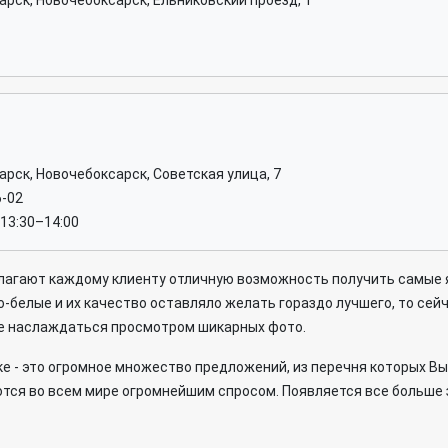
арск, Новочебоксарск, Ельниковский проезд, 1
арск, Новочебоксарск, Советская улица, 7
6-02
 13:30–14:00
агают каждому клиенту отличную возможность получить самые я
о-белые и их качество оставляло желать гораздо лучшего, то с
ле наслаждаться просмотром шикарных фото.
ке - это огромное множество предложений, из перечня которых 
уются во всем мире огромнейшим спросом. Появляется все больш